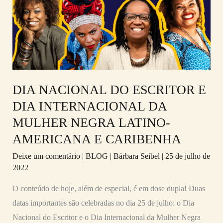
ESCRITOR
E
DIA
INTERNACIONAL
DA
MULHER
DIA NACIONAL DO ESCRITOR E
NEGRA
DIA INTERNACIONAL DA
LATINO-
MULHER NEGRA LATINO-
AMERICANA
AMERICANA E CARIBENHA
E
Deixe um comentário
|
BLOG
|
Bárbara Seibel
|
25 de julho de
CARIBENHA
2022
O conteúdo de hoje, além de especial, é em dose dupla! Duas
datas importantes são celebradas no dia 25 de julho: o Dia
Nacional do Escritor e o Dia Internacional da Mulher Negra