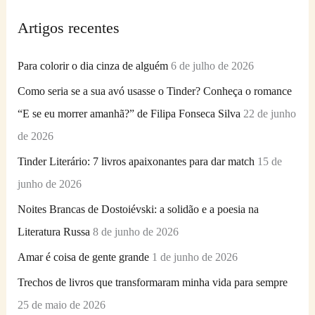
q
Artigos recentes
u
i
Para colorir o dia cinza de alguém
6 de julho de 2026
s
Como seria se a sua avó usasse o Tinder? Conheça o romance
a
“E se eu morrer amanhã?” de Filipa Fonseca Silva
22 de junho
r
de 2026
p
Tinder Literário: 7 livros apaixonantes para dar match
15 de
o
junho de 2026
r
Noites Brancas de Dostoiévski: a solidão e a poesia na
:
Literatura Russa
8 de junho de 2026
Amar é coisa de gente grande
1 de junho de 2026
Trechos de livros que transformaram minha vida para sempre
25 de maio de 2026