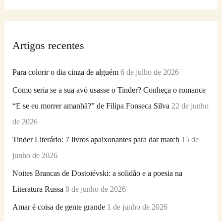
e
s
q
Artigos recentes
u
i
Para colorir o dia cinza de alguém
6 de julho de 2026
s
Como seria se a sua avó usasse o Tinder? Conheça o romance
a
“E se eu morrer amanhã?” de Filipa Fonseca Silva
22 de junho
r
de 2026
p
Tinder Literário: 7 livros apaixonantes para dar match
15 de
o
junho de 2026
r
Noites Brancas de Dostoiévski: a solidão e a poesia na
:
Literatura Russa
8 de junho de 2026
Amar é coisa de gente grande
1 de junho de 2026