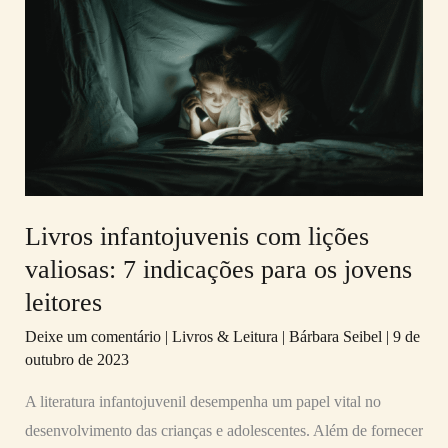
infantojuvenis
com
lições
valiosas:
7
indicações
para
os
Livros infantojuvenis com lições
jovens
valiosas: 7 indicações para os jovens
leitores
leitores
Deixe um comentário
|
Livros & Leitura
|
Bárbara Seibel
|
9 de
outubro de 2023
A literatura infantojuvenil desempenha um papel vital no
desenvolvimento das crianças e adolescentes. Além de fornecer